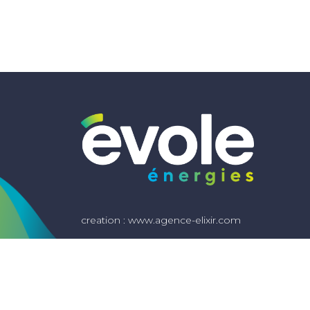
creation :
www.agence-elixir.com