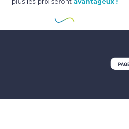
plus les prix seront
avantageux !
PAG