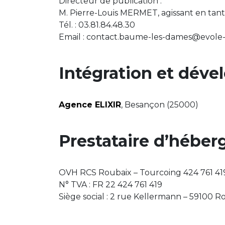
Directeur de publication :
M. Pierre-Louis MERMET, agissant en tan
Tél. : 03.81.84.48.30
Email : contact.baume-les-dames@evole-
Intégration et déve
Agence ELIXIR
, Besançon (25000)
Prestataire d’héber
OVH RCS Roubaix – Tourcoing 424 761 4
N° TVA : FR 22 424 761 419
Siège social : 2 rue Kellermann – 59100 R