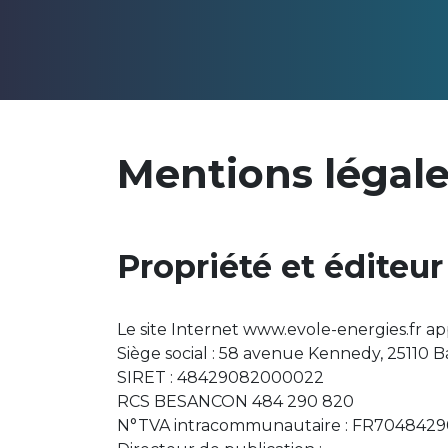
Mentions légal
Propriété et éditeur
Le site Internet www.evole-energies.fr a
Siège social : 58 avenue Kennedy, 25110
SIRET : 48429082000022
RCS BESANCON 484 290 820
N°TVA intracommunautaire : FR704842