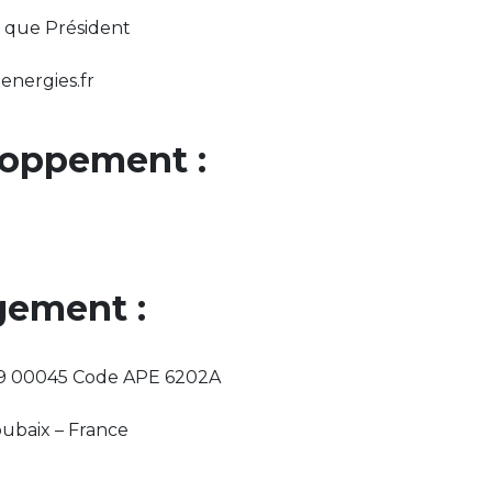
t que Président
energies.fr
loppement :
gement :
19 00045 Code APE 6202A
oubaix – France