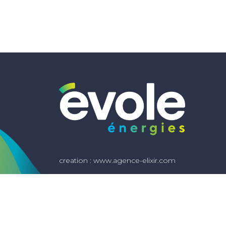
creation :
www.agence-elixir.com