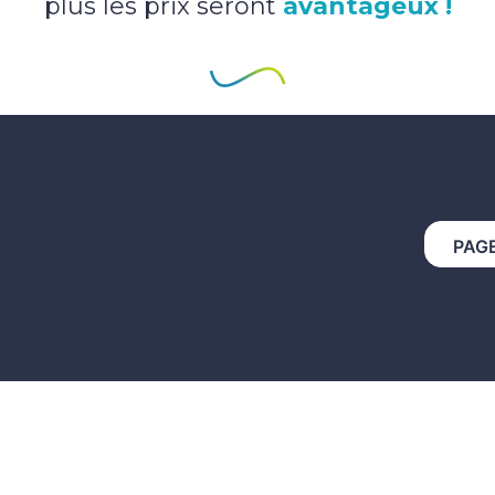
plus les prix seront
avantageux !
PAG